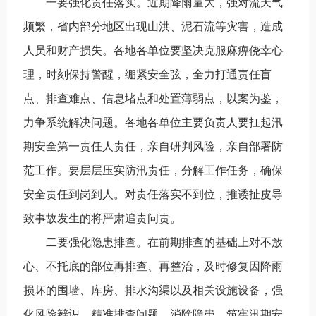
一要强化责任落实。近期降雨量大，强对流天气
频繁，省内部分地区出现山洪、泥石流等灾害，造成
人员和财产损失。各地各单位要坚决克服麻痹侥幸心
理，时刻保持警醒，绷紧安全弦，全力打通责任盲
点、排查难点、信息堵点和处置薄弱点，以案为鉴，
力争系统解决问题。各地各单位主要负责人要扛起汛
期安全第一责任人责任，亲自研判风险，亲自部署防
范工作。要层层压实防汛责任，分解工作任务，确保
安全责任到岗到人。对责任落实不到位，推诿扯皮导
致事故发生的将严肃追责问责。
二要强化隐患排查。在前期排查的基础上对不放
心、不托底的部位再排查、再整治，及时修复因降雨
损坏的围墙、库房、排水沟渠以及相关设施设备，强
化风险辨识，精准排查问题、消除隐患，筑牢汛期安